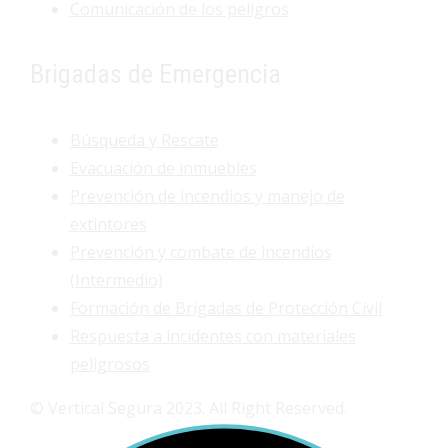
Comunicación de los peligros
Brigadas de Emergencia
Búsqueda y Rescate
Evacuación de inmuebles
Prevención de incendios y manejo de
extintores
Prevención y combate de incendios
(Intermedio)
Formación de Brigadas de Protección Civil
Respuesta a incidentes con materiales
peligrosos
© Vertical Segura 2023. All Right Reserved.