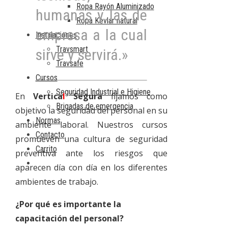
Ropa Rayón Aluminizado
humanas y las de
Ropa Kevlar natural
empresa a la cual
Instalaciones
Travsmart
sirve y servirá.»
Travsafe
Cursos
Seguridad Industrial e Higiene
En
Vertica
l
Segura
fijamos como
Brigadas de emergencia
objetivo la seguridad del personal en su
Normas
ambiente laboral. Nuestros cursos
Contacto
promueven una cultura de seguridad
Carrito
preventiva ante los riesgos que
aparecen día con día en los diferentes
ambientes de trabajo.
¿Por qué es importante la
capacitación del personal?