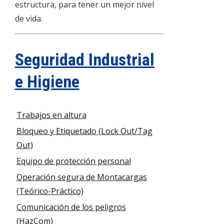
estructura, para tener un mejor nivel
de vida.
Seguridad
Industrial
e Higiene
Trabajos en altura
Bloqueo y
Etiquetado
(Lock Out/Tag
Out)
Equipo de protección personal
Operación segura de Montacargas
(Teórico-Práctico)
Comunicación de los peligros
(HazCom)