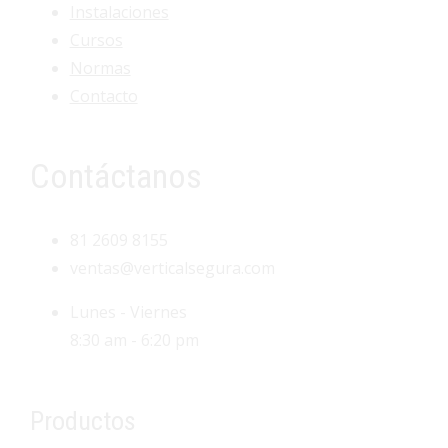
Instalaciones
Cursos
Normas
Contacto
Contáctanos
81 2609 8155
ventas@verticalsegura.com
Lunes - Viernes
8:30 am - 6:20 pm
Productos