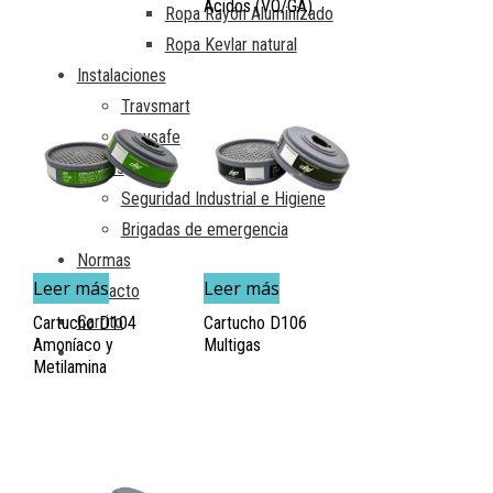
Ácidos (VO/GA)
Ropa Rayón Aluminizado
Ropa Kevlar natural
Instalaciones
Travsmart
Travsafe
Cursos
Seguridad Industrial e Higiene
Brigadas de emergencia
Normas
Leer más
Leer más
Contacto
Carrito
Cartucho D104
Cartucho D106
Amoníaco y
Multigas
Metilamina