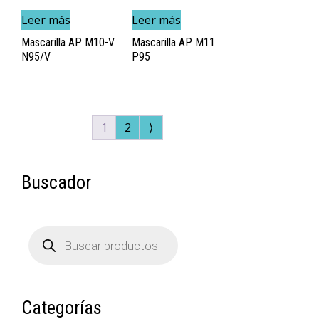
Leer más
Leer más
Mascarilla AP M10-V
Mascarilla AP M11
N95/V
P95
1
2
⟩
Buscador
Búsqueda
de
productos
Categorías