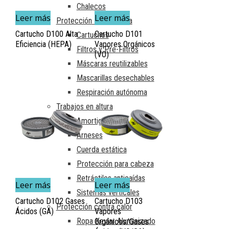
Chalecos
Leer más
Leer más
Protección Respiratoria
Cartucho D100 Alta
Cartucho D101
Cartuchos
Eficiencia (HEPA)
Vapores Orgánicos
Filtros y Pre-Filtros
(VO)
Máscaras reutilizables
Mascarillas desechables
Respiración autónoma
Trabajos en altura
Amortiguadores de caída
Arneses
Cuerda estática
Protección para cabeza
Retráctiles anticaídas
Leer más
Leer más
Sistemas verticales
Cartucho D102 Gases
Cartucho D103
Protección contra calor
Ácidos (GA)
Vapores
Ropa Kevlar Aluminizado
Orgánicos/Gases