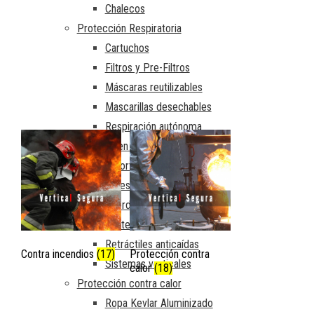
Chalecos
Protección Respiratoria
/* */
Cartuchos
Filtros y Pre-Filtros
Máscaras reutilizables
Mascarillas desechables
Respiración autónoma
Trabajos en altura
Amortiguadores de caída
Arneses
Cuerda estática
Protección para cabeza
Retráctiles anticaídas
Contra incendios
(17)
Protección contra
Sistemas verticales
calor
(18)
Protección contra calor
Ropa Kevlar Aluminizado