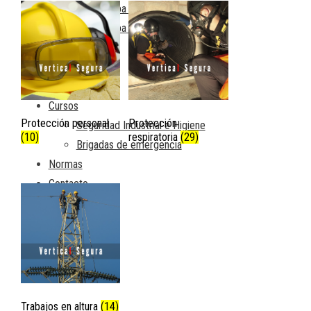
Ropa Rayón Aluminizado
Ropa Kevlar natural
Instalaciones
Travsmart
Travsafe
Cursos
Protección personal
Protección
Seguridad Industrial e Higiene
(10)
respiratoria
(29)
Brigadas de emergencia
Normas
Contacto
Carrito
Trabajos en altura
(14)