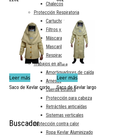
Chalecos
Protección Respiratoria
Cartuchos
Filtros y Pre-Filtros
Máscaras reutilizables
Mascarillas desechables
Respiración autónoma
Trabajos en altura
Amortiguadores de caída
Leer más
Leer más
Arneses
Saco de Kevlar corto
Saco de Kevlar largo
Cuerda estática
Protección para cabeza
Retráctiles anticaídas
Sistemas verticales
Buscador
Protección contra calor
Ropa Kevlar Aluminizado