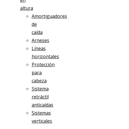
en
altura
Amortiguadores
de
caída
Arneses
Líneas
horizontales
Protección
para
cabeza
Sistema
retráctil
anticaídas
Sistemas
verticales