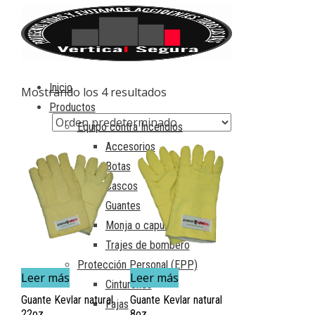
Inicio
Mostrando los 4 resultados
Productos
Equipo contra Incendios
Accesorios
Botas
Cascos
Guantes
Monja o capucha
Trajes de bombero
Protección Personal (EPP)
Leer más
Leer más
Cinturones
Guante Kevlar natural
Guante Kevlar natural
Fajas
22oz
8oz