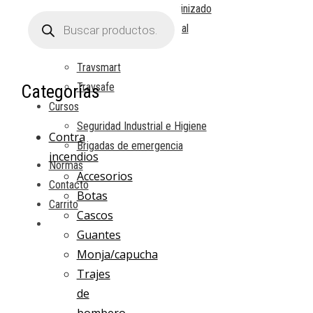
Ropa Rayón Aluminizado
Búsqueda
de
Ropa Kevlar natural
productos
Instalaciones
Travsmart
Travsafe
Categorías
Cursos
Seguridad Industrial e Higiene
Contra
Brigadas de emergencia
incendios
Normas
Accesorios
Contacto
Botas
Carrito
Cascos
Guantes
Monja/capucha
Trajes
de