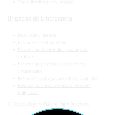
Comunicación de los peligros
Brigadas de Emergencia
Búsqueda y Rescate
Evacuación de inmuebles
Prevención de incendios y manejo de
extintores
Prevención y combate de incendios
(Intermedio)
Formación de Brigadas de Protección Civil
Respuesta a incidentes con materiales
peligrosos
© Vertical Segura 2023. All Right Reserved.