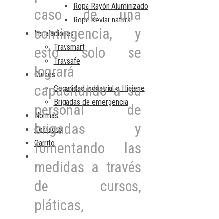
Ropa Rayón Aluminizado
caso de una
Ropa Kevlar natural
contingencia, y
Instalaciones
Travsmart
esto solo se
Travsafe
logrará
Cursos
capacitando a su
Seguridad Industrial e Higiene
Brigadas de emergencia
personal de
Normas
brigadas y
Contacto
Carrito
fomentando las
medidas a través
de cursos,
pláticas,