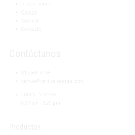
Instalaciones
Cursos
Normas
Contacto
Contáctanos
81 2609 8155
ventas@verticalsegura.com
Lunes - Viernes
8:30 am - 6:20 pm
Productos