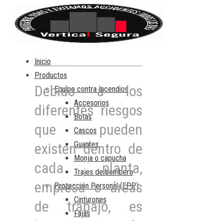
Inicio
Productos
Debido a los
Equipo contra Incendios
Accesorios
diferentes riesgos
Botas
que pueden
Cascos
Guantes
existen dentro de
Monja o capucha
cada planta,
Trajes de bombero
empresa o áreas
Protección Personal (EPP)
Cinturones
de trabajo, es
Fajas