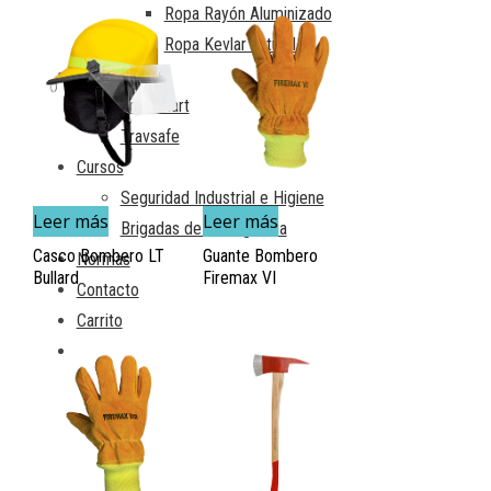
Ropa Rayón Aluminizado
Ropa Kevlar natural
Instalaciones
Travsmart
Travsafe
Cursos
Seguridad Industrial e Higiene
Leer más
Leer más
Brigadas de emergencia
Casco Bombero LT
Guante Bombero
Normas
Bullard
Firemax VI
Contacto
Carrito