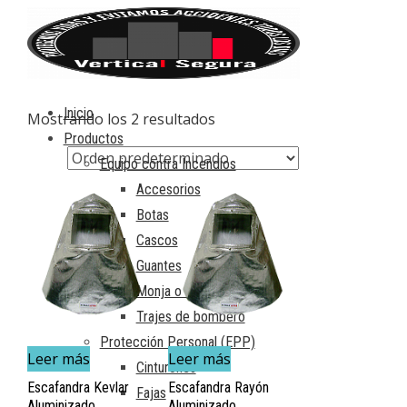
Inicio
Mostrando los 2 resultados
Productos
Equipo contra Incendios
Accesorios
Botas
Cascos
Guantes
Monja o capucha
Trajes de bombero
Protección Personal (EPP)
Leer más
Leer más
Cinturones
Escafandra Kevlar
Escafandra Rayón
Fajas
Aluminizado
Aluminizado