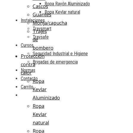
Ropa Rayón Aluminizado
Cascos
Ropa Kevlar natural
Guantes
Instalaciones
Monja/capucha
Travsmart
Trajes
Travsafe
de
Cursos
bombero
Seguridad Industrial e Higiene
Protección
Brigadas de emergencia
contra
Normas
calor
Contacto
Ropa
Carrito
Kevlar
Aluminizado
Ropa
Kevlar
natural
Ropa