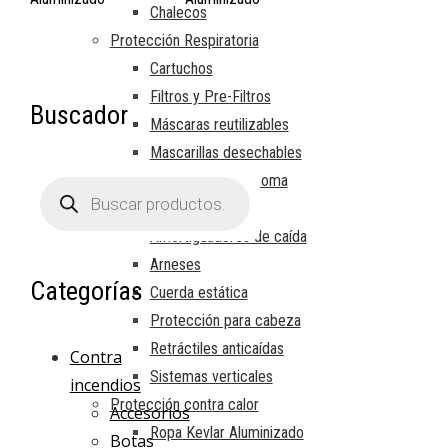
Chalecos
Protección Respiratoria
Cartuchos
Filtros y Pre-Filtros
Buscador
Máscaras reutilizables
Mascarillas desechables
Respiración autónoma
Búsqueda
de
Trabajos en altura
productos
Amortiguadores de caída
Arneses
Categorías
Cuerda estática
Protección para cabeza
Retráctiles anticaídas
Contra
Sistemas verticales
incendios
Protección contra calor
Accesorios
Ropa Kevlar Aluminizado
Botas