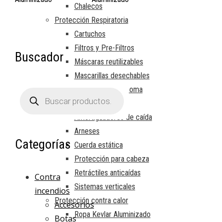
Chalecos
Protección Respiratoria
Cartuchos
Filtros y Pre-Filtros
Buscador
Máscaras reutilizables
Mascarillas desechables
Respiración autónoma
Búsqueda
de
Trabajos en altura
productos
Amortiguadores de caída
Arneses
Categorías
Cuerda estática
Protección para cabeza
Retráctiles anticaídas
Contra
Sistemas verticales
incendios
Protección contra calor
Accesorios
Ropa Kevlar Aluminizado
Botas