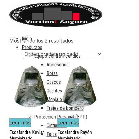
Inicio
Mostrando los 2 resultados
Productos
Equipo contra Incendios
Accesorios
Botas
Cascos
Guantes
Monja o capucha
Trajes de bombero
Protección Personal (EPP)
Leer más
Leer más
Cinturones
Escafandra Kevlar
Escafandra Rayón
Fajas
Aluminizado
Aluminizado