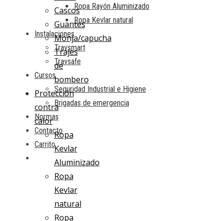
Ropa Rayón Aluminizado
Cascos
Ropa Kevlar natural
Guantes
Instalaciones
Monja/capucha
Travsmart
Trajes
Travsafe
de
Cursos
bombero
Seguridad Industrial e Higiene
Protección
Brigadas de emergencia
contra
Normas
calor
Contacto
Ropa
Carrito
Kevlar
Aluminizado
Ropa
Kevlar
natural
Ropa