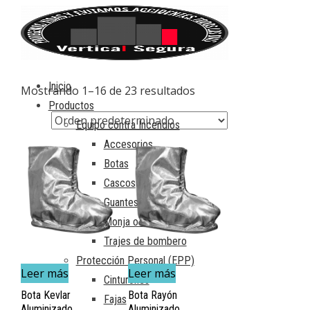
Inicio
Mostrando 1–16 de 23 resultados
Productos
Equipo contra Incendios
Accesorios
Botas
Cascos
Guantes
Monja o capucha
Trajes de bombero
Protección Personal (EPP)
Leer más
Leer más
Cinturones
Bota Kevlar
Bota Rayón
Fajas
Aluminizado
Aluminizado