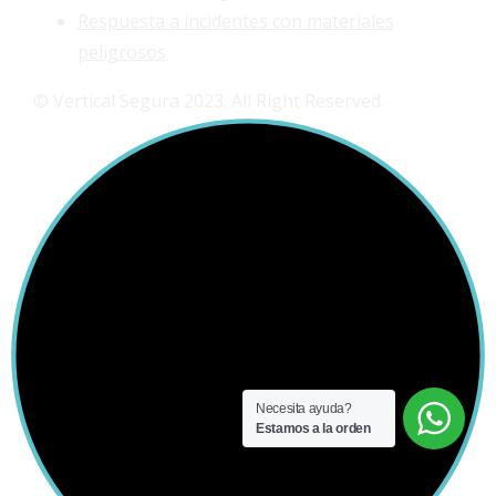
Respuesta a incidentes con materiales
peligrosos
© Vertical Segura 2023. All Right Reserved.
Necesita ayuda?
Estamos a la orden