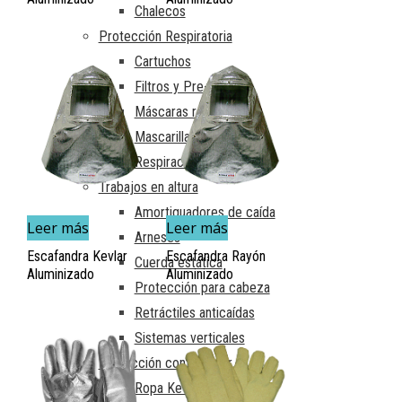
Chalecos
Protección Respiratoria
Cartuchos
Filtros y Pre-Filtros
Máscaras reutilizables
Mascarillas desechables
Respiración autónoma
Trabajos en altura
Amortiguadores de caída
Leer más
Leer más
Arneses
Escafandra Kevlar
Escafandra Rayón
Cuerda estática
Aluminizado
Aluminizado
Protección para cabeza
Retráctiles anticaídas
Sistemas verticales
Protección contra calor
Ropa Kevlar Aluminizado