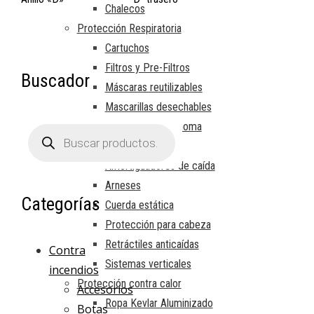
Chalecos
Protección Respiratoria
Cartuchos
Filtros y Pre-Filtros
Buscador
Máscaras reutilizables
Mascarillas desechables
Respiración autónoma
Búsqueda
de
Trabajos en altura
productos
Amortiguadores de caída
Arneses
Categorías
Cuerda estática
Protección para cabeza
Retráctiles anticaídas
Contra
Sistemas verticales
incendios
Protección contra calor
Accesorios
Ropa Kevlar Aluminizado
Botas