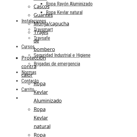
Ropa Rayón Aluminizado
Cascos
Ropa Kevlar natural
Guantes
Instalaciones
Monja/capucha
Travsmart
Trajes
Travsafe
de
Cursos
bombero
Seguridad Industrial e Higiene
Protección
Brigadas de emergencia
contra
Normas
calor
Contacto
Ropa
Carrito
Kevlar
Aluminizado
Ropa
Kevlar
natural
Ropa