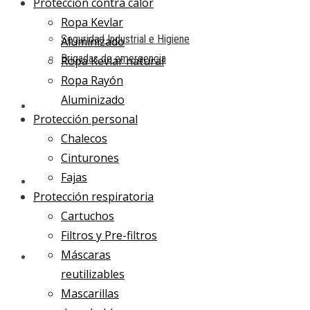
Protección contra calor
Ropa Kevlar
Seguridad Industrial e Higiene
Aluminizado
Brigadas de emergencia
Ropa Kevlar natural
Ropa Rayón
Aluminizado
NORMAS
Protección personal
Chalecos
Cinturones
Fajas
CONTACTO
Protección respiratoria
Cartuchos
Filtros y Pre-filtros
Máscaras
CARRITO
reutilizables
Mascarillas