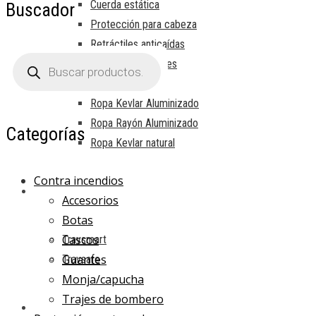
Cuerda estática
Buscador
Protección para cabeza
Retráctiles anticaídas
Búsqueda
Sistemas verticales
de
productos
Protección contra calor
Ropa Kevlar Aluminizado
Ropa Rayón Aluminizado
Categorías
Ropa Kevlar natural
Contra incendios
INSTALACIONES
Accesorios
Botas
Cascos
Travsmart
Guantes
Travsafe
Monja/capucha
Trajes de bombero
CURSOS