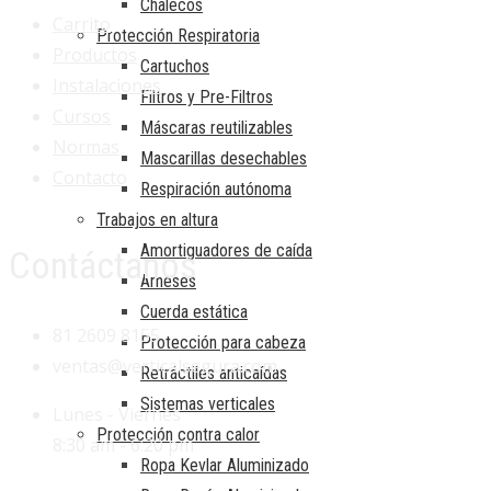
Chalecos
Carrito
Protección Respiratoria
Productos
Cartuchos
Instalaciones
Filtros y Pre-Filtros
Cursos
Máscaras reutilizables
Normas
Mascarillas desechables
Contacto
Respiración autónoma
Trabajos en altura
Amortiguadores de caída
Contáctanos
Arneses
Cuerda estática
81 2609 8155
Protección para cabeza
ventas@verticalsegura.com
Retráctiles anticaídas
Sistemas verticales
Lunes - Viernes
Protección contra calor
8:30 am - 6:20 pm
Ropa Kevlar Aluminizado