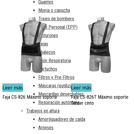
Guantes
Monja o capucha
Trajes de bombero
Protección Personal (EPP)
Cinturones
Fajas
Chalecos
Protección Respiratoria
Cartuchos
Filtros y Pre-Filtros
Máscaras reutilizables
Leer más
Leer más
Mascarillas desechables
Faja CS-826 Máximo soporte
Faja CS-826T Máximo soporte
Respiración autónoma
Tercer cinto
Trabajos en altura
Amortiguadores de caída
Arneses