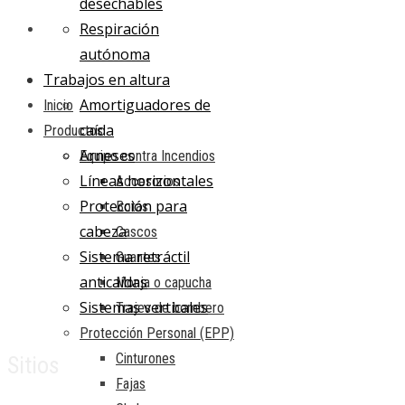
desechables
Respiración
autónoma
Trabajos en altura
Amortiguadores de
Inicio
caída
Productos
Arneses
Equipo contra Incendios
Líneas horizontales
Accesorios
Protección para
Botas
cabeza
Cascos
Sistema retráctil
Guantes
anticaídas
Monja o capucha
Sistemas verticales
Trajes de bombero
Protección Personal (EPP)
Cinturones
Sitios
Fajas