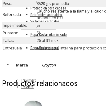
Cuerda estática
Peso:
3520 gr. promedio
Protección para cabeza
Caucho resistente a la flama y al calo
Reforzada:
Retráctiles anticaídas
aislante en P.U.
Sistemas verticales
Impermeable:
Si
Protección contra calor
Puntera:
Si
Ropa Kevlar Aluminizado
Tallas:
26 al 31 mex
Ropa Rayón Aluminizado
Entresuela:
Acero Media Interna para protección c
Ropa Kevlar natural
INSTALACIONES
Marca
Croydon
Travsmart
Productos relacionados
Travsafe
CURSOS