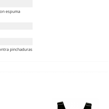
r con espuma
ontra pinchaduras