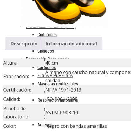
Guantes
Monja o capucha
Trajes de bombero
Protección Personal (EPP)
Cinturones
Fajas
Descripción
Información adicional
Chalecos
Protección Respiratoria
Altura:
40 cm
Cartuchos
A mano con caucho natural y componen
Filtros y Pre-Filtros
Fabricación:
calidad
Máscaras reutilizables
Certificación:
NFPA 1971-2013
Mascarillas desechables
Calidad:
ISO-9001-2008
Respiración autónoma
Prueba de
Trabajos en altura
ASTM F 903-10
laboratorio:
Amortiguadores de caída
Arneses
Color:
Negro con bandas amarillas