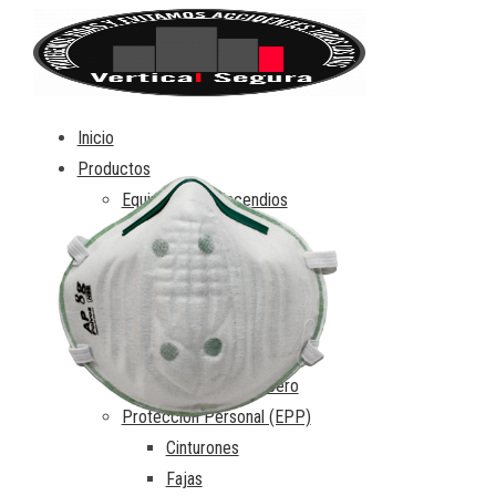
Inicio
Productos
Equipo contra Incendios
Accesorios
Botas
Cascos
Guantes
Monja o capucha
Trajes de bombero
Protección Personal (EPP)
Cinturones
Fajas