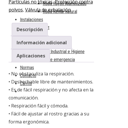
Partículas no tóxicas
,
Protección contra
Ropa Rayón Aluminizado
polvos
,
Válvula de exhalación
Ropa Kevlar natural
Instalaciones
Travsmart
Descripción
Travsafe
Información adicional
Cursos
Seguridad Industrial e Higiene
Aplicaciones
Brigadas de emergencia
Normas
• No obstaculiza la respiración.
Contacto
• Deshechable libre de mantenimientos.
Carrito
• Es de fácil respiración y no afecta en la
comunicación.
• Respiración fácil y cómoda.
• Fácil de ajustar al rostro gracias a su
forma ergonómica.