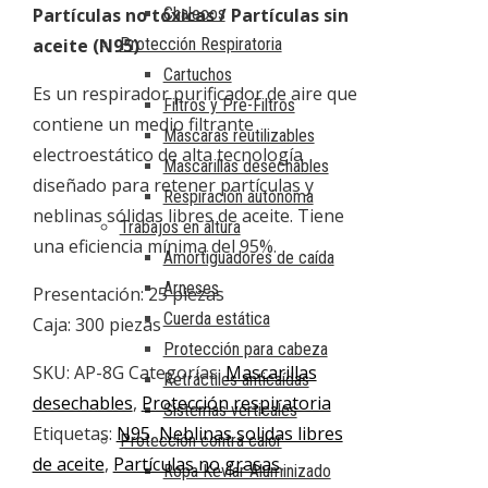
Chalecos
Partículas no tóxicas / Partículas sin
Protección Respiratoria
aceite (N95)
Cartuchos
Es un respirador purificador de aire que
Filtros y Pre-Filtros
contiene un medio filtrante
Máscaras reutilizables
electroestático de alta tecnología
Mascarillas desechables
diseñado para retener partículas y
Respiración autónoma
neblinas sólidas libres de aceite. Tiene
Trabajos en altura
una eficiencia mínima del 95%.
Amortiguadores de caída
Arneses
Presentación: 25 piezas
Cuerda estática
Caja: 300 piezas
Protección para cabeza
SKU:
AP-8G
Categorías:
Mascarillas
Retráctiles anticaídas
desechables
,
Protección respiratoria
Sistemas verticales
Etiquetas:
N95
,
Neblinas solidas libres
Protección contra calor
de aceite
,
Partículas no grasas
,
Ropa Kevlar Aluminizado