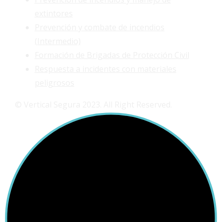
extintores
Prevención y combate de incendios
(Intermedio)
Formación de Brigadas de Protección Civil
Respuesta a incidentes con materiales
peligrosos
© Vertical Segura 2023. All Right Reserved.