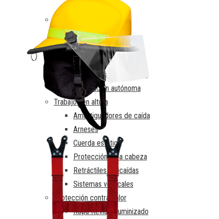
Chalecos
Protección Respiratoria
Cartuchos
Filtros y Pre-Filtros
Máscaras reutilizables
Mascarillas desechables
Respiración autónoma
Trabajos en altura
Amortiguadores de caída
Arneses
Cuerda estática
Protección para cabeza
Retráctiles anticaídas
Sistemas verticales
Protección contra calor
Ropa Kevlar Aluminizado