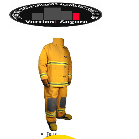
Inicio
Productos
Equipo contra Incendios
Accesorios
Botas
Cascos
Guantes
Monja o capucha
Trajes de bombero
Protección Personal (EPP)
Cinturones
Fajas