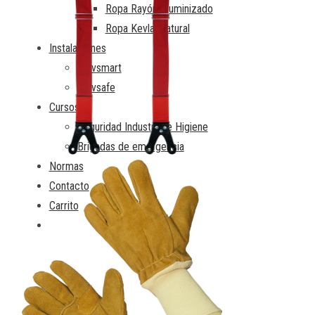
Ropa Rayón Aluminizado
Ropa Kevlar natural
Instalaciones
Travsmart
Travsafe
Cursos
Seguridad Industrial e Higiene
Brigadas de emergencia
Normas
Contacto
Carrito