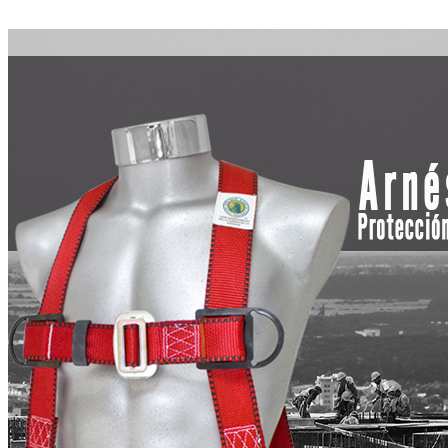
Ropa Rayón Aluminizado
Ropa Kevlar natural
Instalaciones
Travsmart
Travsafe
Cursos
Seguridad Industrial e Higiene
Brigadas de emergencia
Normas
Contacto
Carrito