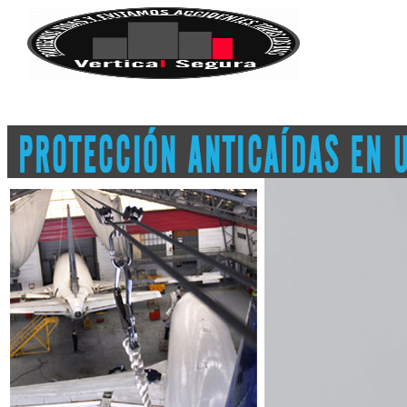
Inicio
Productos
Equipo contra Incendios
Accesorios
Botas
Cascos
Guantes
Monja o capucha
Trajes de bombero
Protección Personal (EPP)
Cinturones
Fajas