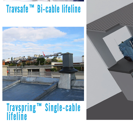
Chalecos
Protección Respiratoria
Cartuchos
Filtros y Pre-Filtros
Máscaras reutilizables
Mascarillas desechables
Respiración autónoma
Trabajos en altura
Amortiguadores de caída
Arneses
Cuerda estática
Protección para cabeza
Retráctiles anticaídas
Sistemas verticales
Protección contra calor
Ropa Kevlar Aluminizado