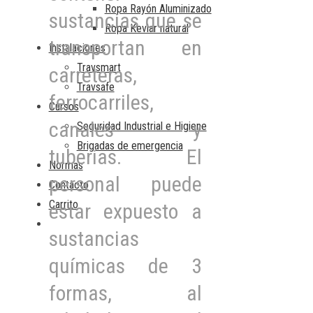
Ropa Rayón Aluminizado
sustancias que se
Ropa Kevlar natural
transportan en
Instalaciones
Travsmart
carreteras,
Travsafe
ferrocarriles,
Cursos
canales y
Seguridad Industrial e Higiene
Brigadas de emergencia
tuberías. El
Normas
personal puede
Contacto
Carrito
estar expuesto a
sustancias
químicas de 3
formas, al