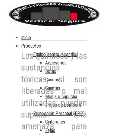
Inicio
Productos
Los químicos y las
Equipo contra Incendios
Accesorios
sustancias
Botas
tóxicas, si son
Cascos
Guantes
liberadas o mal
Monja o capucha
utilizadas, pueden
Trajes de bombero
suponer una
Protección Personal (EPP)
Cinturones
amenaza para
Fajas