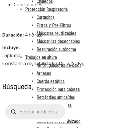
Chalecos
Conclusiones
Protección Respiratoria
Cartuchos
Filtros y Pre-Filtros
Máscaras reutilizables
Duración:
4 horas.
Mascarillas desechables
Incluye:
Respiración autónoma
Diploma
Trabajos en altura
Constancia de habilidades DC-3 (STPS)
Amortiguadores de caída
Arneses
Cuerda estática
Búsqueda
Protección para cabeza
Retráctiles anticaídas
Sistemas verticales
Búsqueda
de
Protección contra calor
productos
Ropa Kevlar Aluminizado