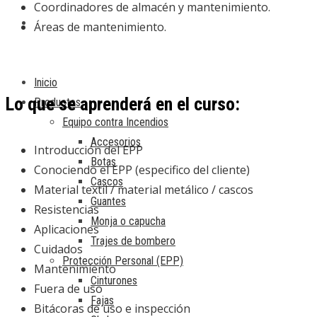
Coordinadores de almacén y mantenimiento.
Áreas de mantenimiento.
Inicio
Lo que se aprenderá en el curso:
Productos
Equipo contra Incendios
Accesorios
Introducción del EPP
Botas
Conociendo el EPP (especifico del cliente)
Cascos
Material textil / material metálico / cascos
Guantes
Resistencias
Monja o capucha
Aplicaciones
Trajes de bombero
Cuidados
Protección Personal (EPP)
Mantenimiento
Cinturones
Fuera de uso
Fajas
Bitácoras de uso e inspección