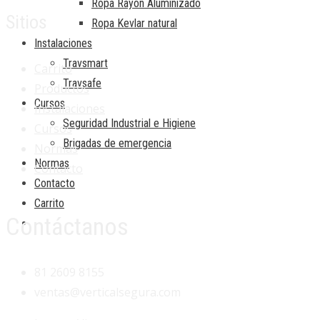
Ropa Rayón Aluminizado
Sitios
Ropa Kevlar natural
Instalaciones
Travsmart
Carrito
Travsafe
Productos
Cursos
Instalaciones
Seguridad Industrial e Higiene
Cursos
Brigadas de emergencia
Normas
Normas
Contacto
Contacto
Carrito
Contáctanos
81 2609 8155
ventas@verticalsegura.com