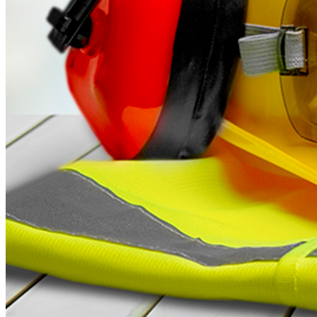
Cuerda estática
Protección para cabeza
Retráctiles anticaídas
Sistemas verticales
Protección contra calor
Ropa Kevlar Aluminizado
Ropa Rayón Aluminizado
Ropa Kevlar natural
INSTALACIONES
Travsmart
Travsafe
CURSOS