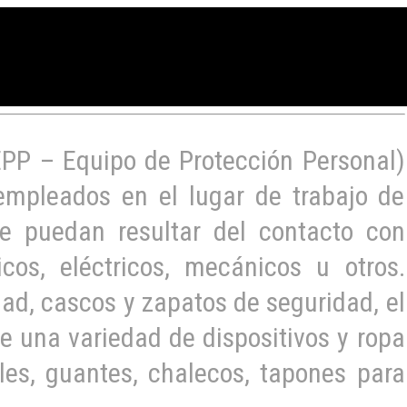
EPP – Equipo de Protección Personal)
empleados en el lugar de trabajo de
e puedan resultar del contacto con
sicos, eléctricos, mecánicos u otros.
ad, cascos y zapatos de seguridad, el
e una variedad de dispositivos y ropa
les, guantes, chalecos, tapones para