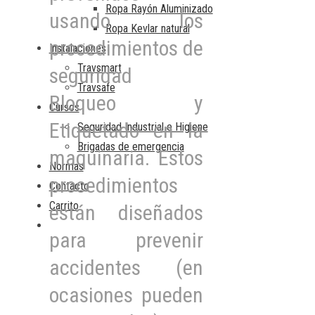
Ropa Rayón Aluminizado
usando los
Ropa Kevlar natural
procedimientos de
Instalaciones
Travsmart
seguridad
Travsafe
Bloqueo y
Cursos
Etiquetado en la
Seguridad Industrial e Higiene
Brigadas de emergencia
maquinaria. Estos
Normas
procedimientos
Contacto
Carrito
están diseñados
para prevenir
accidentes (en
ocasiones pueden