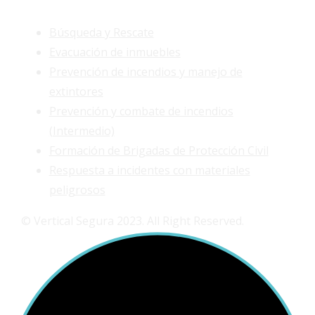
Búsqueda y Rescate
Evacuación de inmuebles
Prevención de incendios y manejo de
extintores
Prevención y combate de incendios
(Intermedio)
Formación de Brigadas de Protección Civil
Respuesta a incidentes con materiales
peligrosos
© Vertical Segura 2023. All Right Reserved.