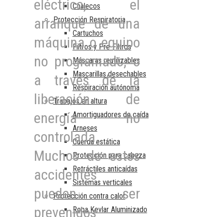
eléctrico
, el
Chalecos
arranque de una
Protección Respiratoria
Cartuchos
máquina o equipo
Filtros y Pre-Filtros
no programado, o
Máscaras reutilizables
Mascarillas desechables
a través de la
Respiración autónoma
liberación de
Trabajos en altura
energía no
Amortiguadores de caída
Arneses
controlada.
Cuerda estática
Muchos de estos
Protección para cabeza
Retráctiles anticaídas
accidentes
Sistemas verticales
pueden ser
Protección contra calor
prevenidos
Ropa Kevlar Aluminizado