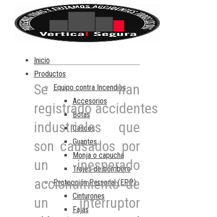
Inicio
Productos
Se han
Equipo contra Incendios
Accesorios
registrado accidentes
Botas
industriales que
Cascos
Guantes
son causados por
Monja o capucha
un inesperado
Trajes de bombero
accionamiento de
Protección Personal (EPP)
Cinturones
un interruptor
Fajas